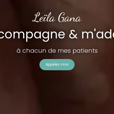
Leïla Gana
ccompagne & m'ad
à chacun de mes patients
Appelez-moi